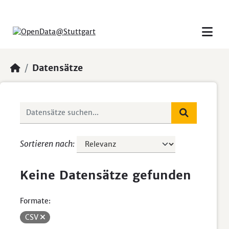
Skip to main content
Datensätze
Sortieren nach
Keine Datensätze gefunden
Formate:
CSV