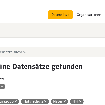
Datensätze
Organisationen
ine Datensätze gefunden
ate:
V
ura2000
Naturschutz
Natur
FFH