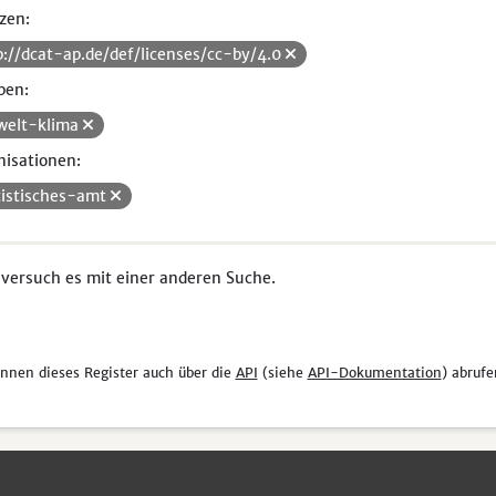
zen:
p://dcat-ap.de/def/licenses/cc-by/4.0
pen:
elt-klima
isationen:
tistisches-amt
 versuch es mit einer anderen Suche.
önnen dieses Register auch über die
API
(siehe
API-Dokumentation
) abrufe