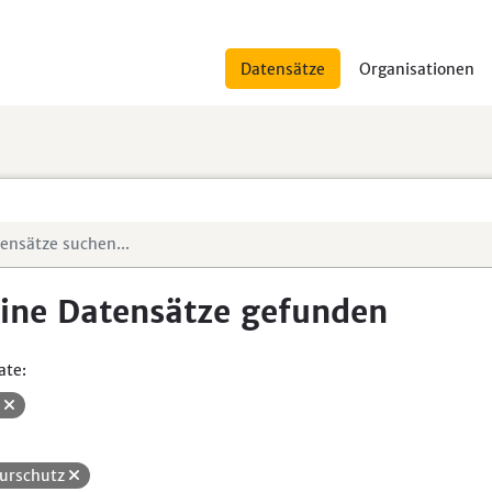
Datensätze
Organisationen
ine Datensätze gefunden
ate:
V
urschutz