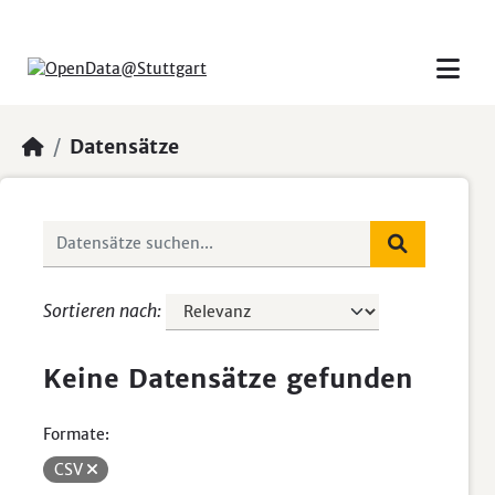
Skip to main content
Datensätze
Sortieren nach
Keine Datensätze gefunden
Formate:
CSV