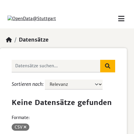
Skip to main content
Datensätze
Sortieren nach
Keine Datensätze gefunden
Formate:
CSV