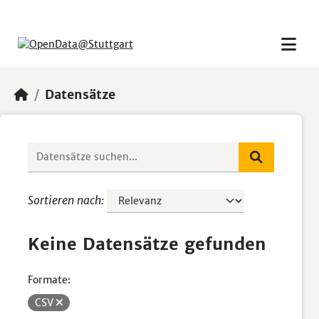
Skip to main content
Datensätze
Sortieren nach
Keine Datensätze gefunden
Formate:
CSV