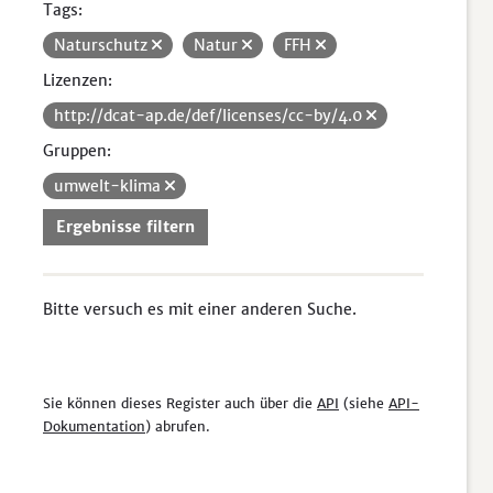
Tags:
Naturschutz
Natur
FFH
Lizenzen:
http://dcat-ap.de/def/licenses/cc-by/4.0
Gruppen:
umwelt-klima
Ergebnisse filtern
Bitte versuch es mit einer anderen Suche.
Sie können dieses Register auch über die
API
(siehe
API-
Dokumentation
) abrufen.