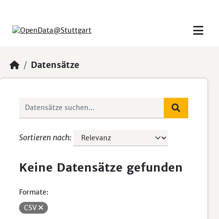
Skip to main content
Datensätze
Sortieren nach
Keine Datensätze gefunden
Formate:
CSV