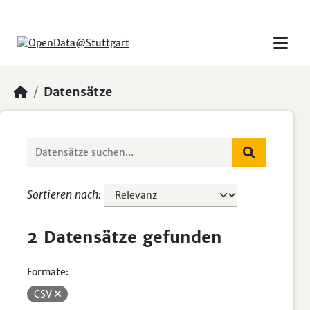
Skip to main content
Datensätze
Sortieren nach
2 Datensätze gefunden
Formate:
CSV