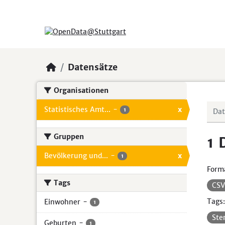
Skip to main content
Datensätze
Organisationen
Statistisches Amt...
-
x
1
Gruppen
1 
Bevölkerung und...
-
x
1
Form
Tags
CS
Tags:
Einwohner
-
1
Ste
Geburten
-
1