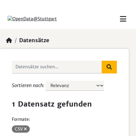
Skip to main content
Datensätze
Sortieren nach
1 Datensatz gefunden
Formate:
CSV