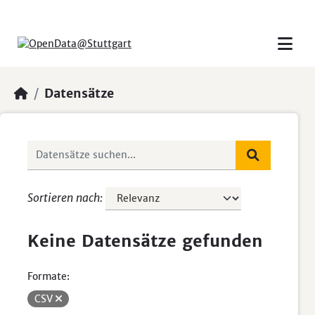
Skip to main content
Datensätze
Sortieren nach
Keine Datensätze gefunden
Formate:
CSV