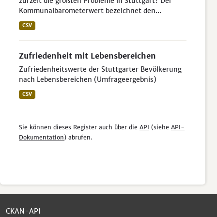
zurzeit die größten Probleme in Stuttgart? Der
Kommunalbarometerwert bezeichnet den...
CSV
Zufriedenheit mit Lebensbereichen
Zufriedenheitswerte der Stuttgarter Bevölkerung
nach Lebensbereichen (Umfrageergebnis)
CSV
Sie können dieses Register auch über die
API
(siehe
API-
Dokumentation
) abrufen.
CKAN-API