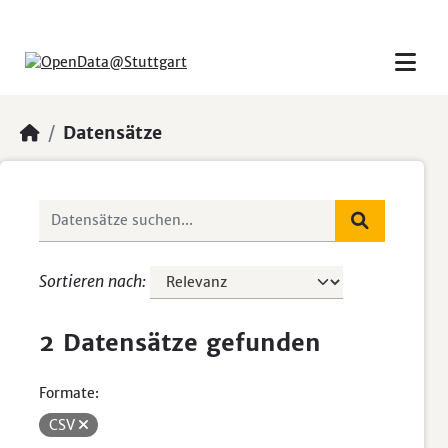
Skip to main content
Datensätze
Sortieren nach
2 Datensätze gefunden
Formate:
CSV