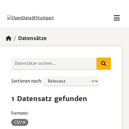
Skip to main content
Datensätze
Sortieren nach
1 Datensatz gefunden
Formate:
CSV