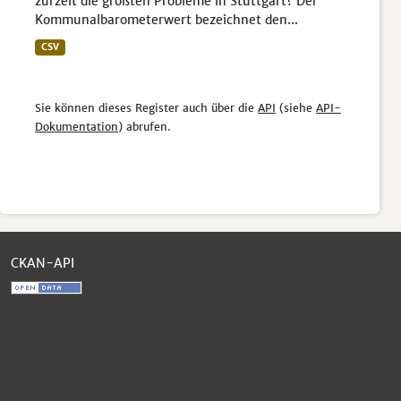
zurzeit die größten Probleme in Stuttgart? Der
Kommunalbarometerwert bezeichnet den...
CSV
Sie können dieses Register auch über die
API
(siehe
API-
Dokumentation
) abrufen.
CKAN-API