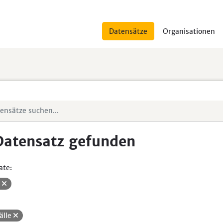
Datensätze
Organisationen
Datensatz gefunden
ate:
V
älle