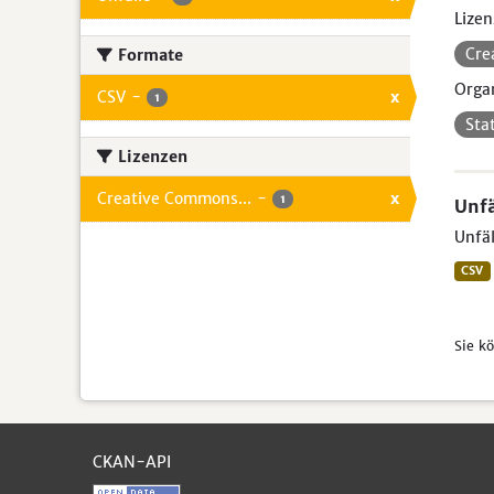
Lizen
Cre
Formate
Organ
CSV
-
x
1
Sta
Lizenzen
Creative Commons...
-
x
1
Unfä
Unfäl
CSV
Sie k
CKAN-API