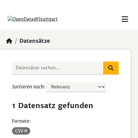
Skip to main content
Datensätze
Sortieren nach
1 Datensatz gefunden
Formate:
CSV