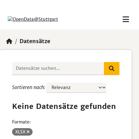
Skip to main content
Datensätze
Sortieren nach
Keine Datensätze gefunden
Formate:
XLSX