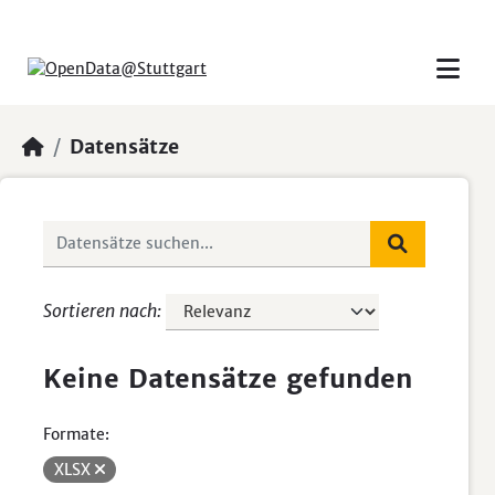
Skip to main content
Datensätze
Sortieren nach
Keine Datensätze gefunden
Formate:
XLSX