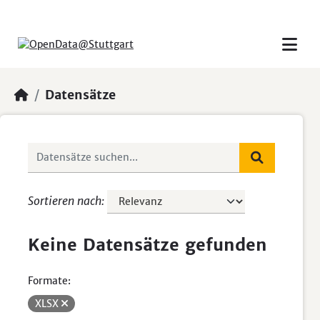
Skip to main content
Datensätze
Sortieren nach
Keine Datensätze gefunden
Formate:
XLSX