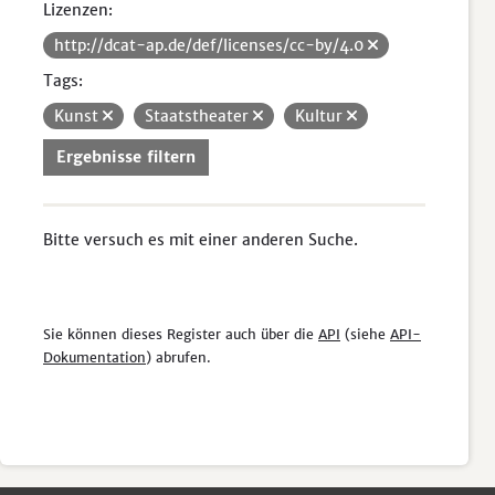
Lizenzen:
http://dcat-ap.de/def/licenses/cc-by/4.0
Tags:
Kunst
Staatstheater
Kultur
Ergebnisse filtern
Bitte versuch es mit einer anderen Suche.
Sie können dieses Register auch über die
API
(siehe
API-
Dokumentation
) abrufen.