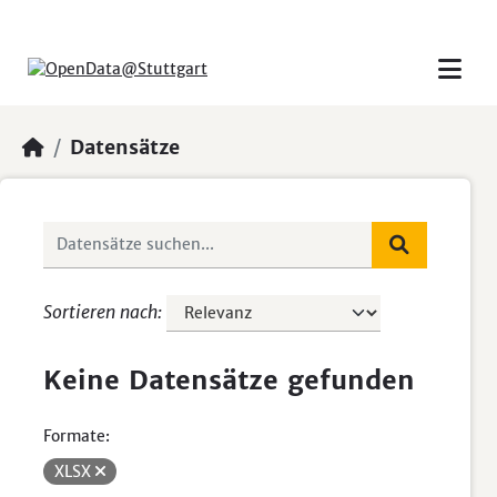
Skip to main content
Datensätze
Sortieren nach
Keine Datensätze gefunden
Formate:
XLSX