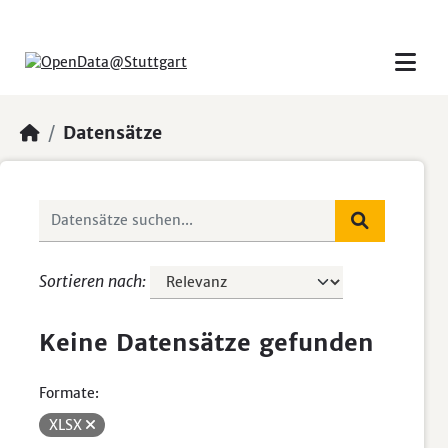
Skip to main content
Datensätze
Sortieren nach
Keine Datensätze gefunden
Formate:
XLSX