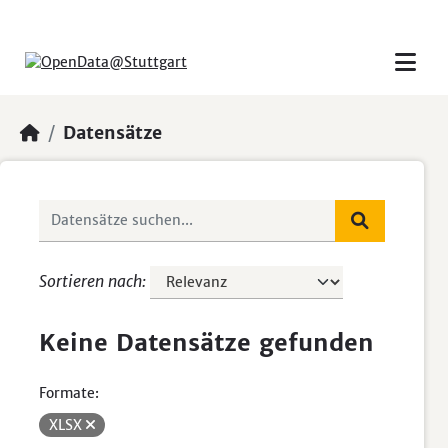
Skip to main content
Datensätze
Sortieren nach
Keine Datensätze gefunden
Formate:
XLSX