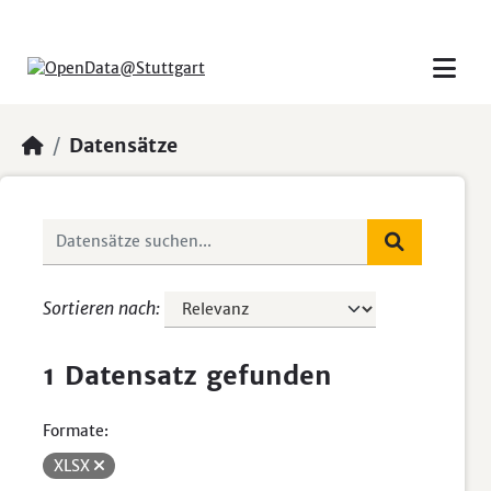
Skip to main content
Datensätze
Sortieren nach
1 Datensatz gefunden
Formate:
XLSX