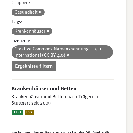
Gruppen:
Gesundheit
Tags:
Krankenhäuser
Lizenzen:
Creative Commons Namensnennung – 4.0
International (CC BY 4.0)
Ergebnisse filtern
Krankenhäuser und Betten
Krankenhäuser und Betten nach Trägern in
Stuttgart seit 2009
XLSX
CSV
Sie können dieses Register auch über die
API
(siehe
API-