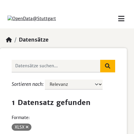
Skip to main content
Datensätze
Sortieren nach
1 Datensatz gefunden
Formate:
XLSX