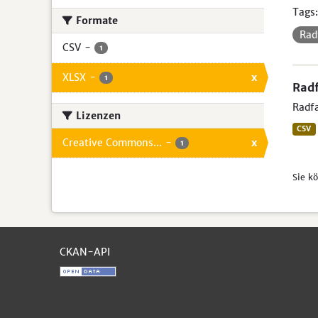
Tags:
Formate
Rad
CSV
-
1
XLSX
-
x
1
Radf
Radfa
Lizenzen
CSV
Creative Commons...
-
x
1
Sie k
CKAN-API