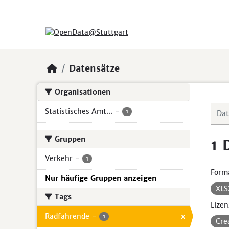
Skip to main content
Datensätze
Organisationen
Statistisches Amt...
-
1
Gruppen
1 
Verkehr
-
1
Form
Nur häufige Gruppen anzeigen
XL
Tags
Lizen
Radfahrende
-
x
1
Cre