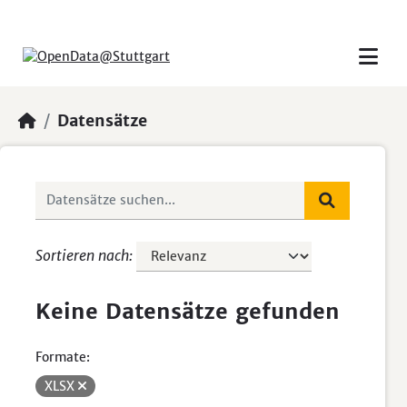
Skip to main content
Datensätze
Sortieren nach
Keine Datensätze gefunden
Formate:
XLSX