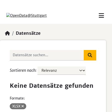
Skip to main content
Datensätze
Sortieren nach
Keine Datensätze gefunden
Formate:
XLSX