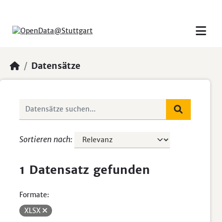
Skip to main content
Datensätze
Sortieren nach
1 Datensatz gefunden
Formate:
XLSX