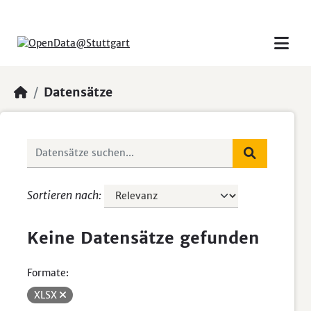
Skip to main content
Datensätze
Sortieren nach
Keine Datensätze gefunden
Formate:
XLSX