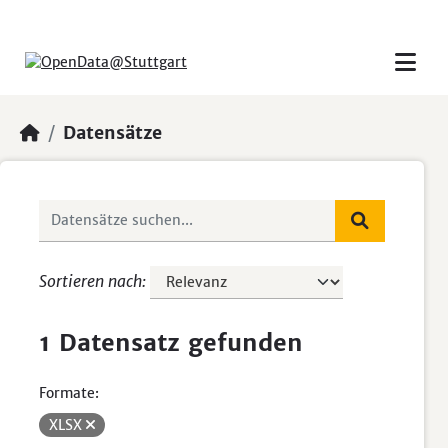
Skip to main content
Datensätze
Sortieren nach
1 Datensatz gefunden
Formate:
XLSX