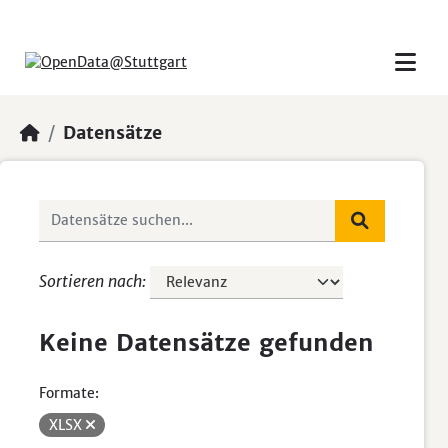
Skip to main content
Datensätze
Sortieren nach
Keine Datensätze gefunden
Formate:
XLSX