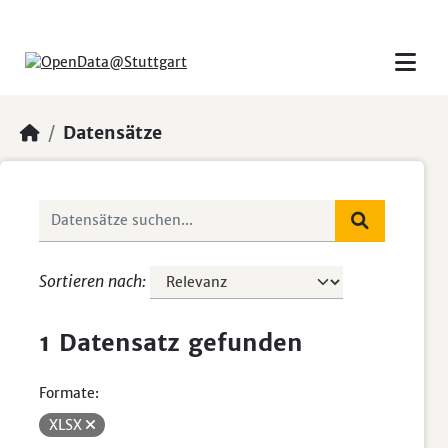
Skip to main content
Datensätze
Sortieren nach
1 Datensatz gefunden
Formate:
XLSX