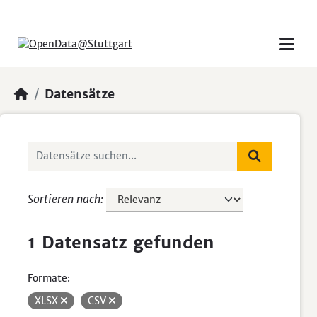
Skip to main content
Datensätze
Sortieren nach
1 Datensatz gefunden
Formate:
XLSX
CSV