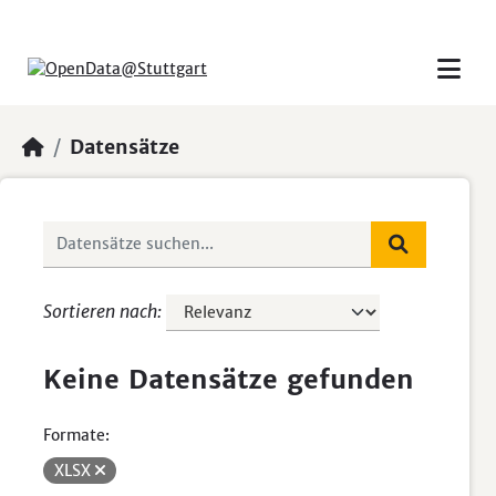
Skip to main content
Datensätze
Sortieren nach
Keine Datensätze gefunden
Formate:
XLSX