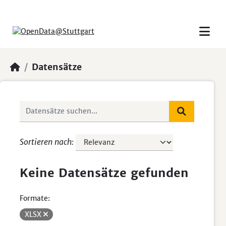
Skip to main content
Datensätze
Sortieren nach
Keine Datensätze gefunden
Formate:
XLSX