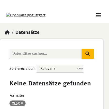
Skip to main content
Datensätze
Sortieren nach
Keine Datensätze gefunden
Formate:
XLSX