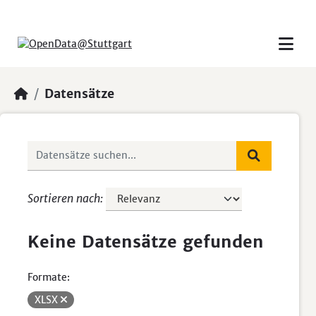
Skip to main content
Datensätze
Sortieren nach
Keine Datensätze gefunden
Formate:
XLSX