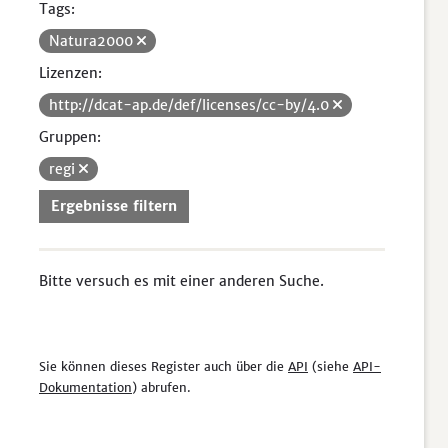
Tags:
Natura2000
Lizenzen:
http://dcat-ap.de/def/licenses/cc-by/4.0
Gruppen:
regi
Ergebnisse filtern
Bitte versuch es mit einer anderen Suche.
Sie können dieses Register auch über die
API
(siehe
API-
Dokumentation
) abrufen.