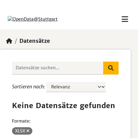
Skip to main content
Datensätze
Sortieren nach
Keine Datensätze gefunden
Formate:
XLSX