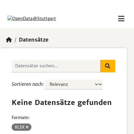
Skip to main content
Datensätze
Sortieren nach
Keine Datensätze gefunden
Formate:
XLSX