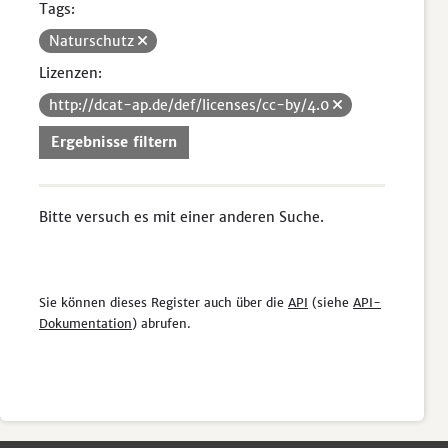
Tags:
Naturschutz
Lizenzen:
http://dcat-ap.de/def/licenses/cc-by/4.0
Ergebnisse filtern
Bitte versuch es mit einer anderen Suche.
Sie können dieses Register auch über die
API
(siehe
API-
Dokumentation
) abrufen.