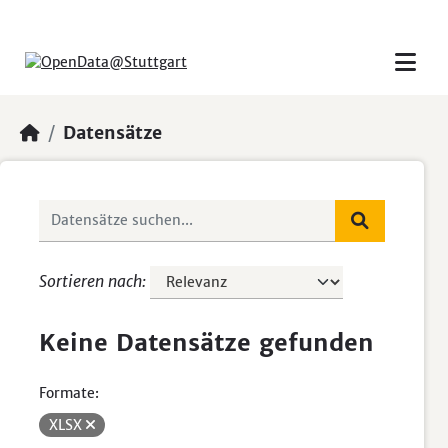
Skip to main content
Datensätze
Sortieren nach
Keine Datensätze gefunden
Formate:
XLSX