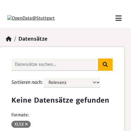
Skip to main content
Datensätze
Sortieren nach
Keine Datensätze gefunden
Formate:
XLSX