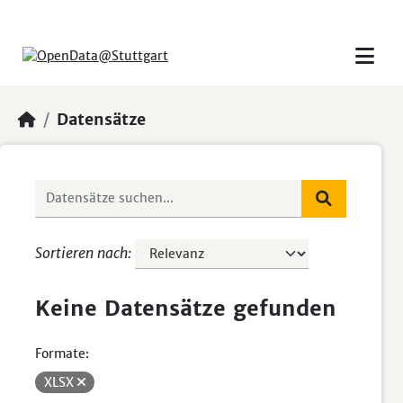
Skip to main content
Datensätze
Sortieren nach
Keine Datensätze gefunden
Formate:
XLSX