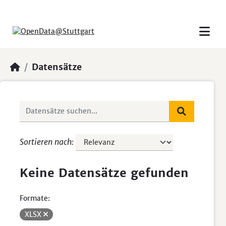
Skip to main content
Datensätze
Sortieren nach
Keine Datensätze gefunden
Formate:
XLSX