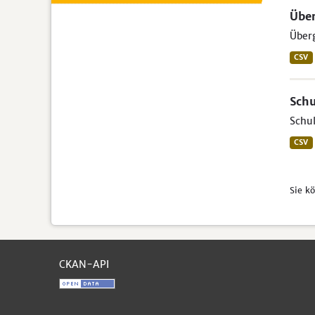
Über
Über
CSV
Schu
Schul
CSV
Sie k
CKAN-API