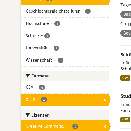
Tags:
Geschlechtergleichstellung
-
1
Bil
Hochschule
-
Grup
1
Bev
Schule
-
1
Universität
-
1
Schü
Wissenschaft
-
1
Erläu
Schul
Formate
CSV
CSV
-
4
Stud
XLSX
-
x
4
Erlä
Forsc
Lizenzen
CSV
Creative Commons...
-
x
4