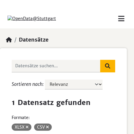
Skip to main content
Datensätze
Sortieren nach
1 Datensatz gefunden
Formate:
XLSX
CSV