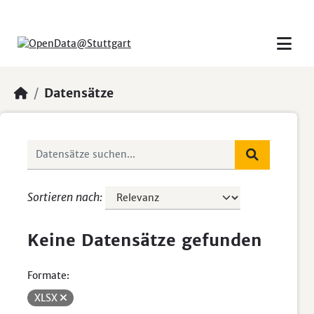
Skip to main content
Datensätze
Sortieren nach
Keine Datensätze gefunden
Formate:
XLSX