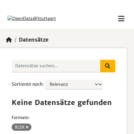
Skip to main content
Datensätze
Sortieren nach
Keine Datensätze gefunden
Formate:
XLSX