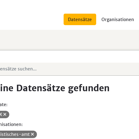
Datensätze
Organisationen
ine Datensätze gefunden
ate:
SX
isationen:
tistisches-amt