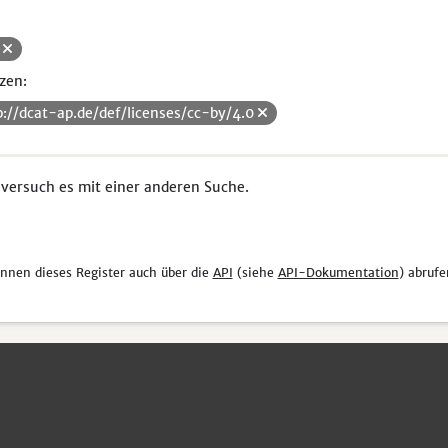
H
zen:
p://dcat-ap.de/def/licenses/cc-by/4.0
 versuch es mit einer anderen Suche.
önnen dieses Register auch über die
API
(siehe
API-Dokumentation
) abrufe