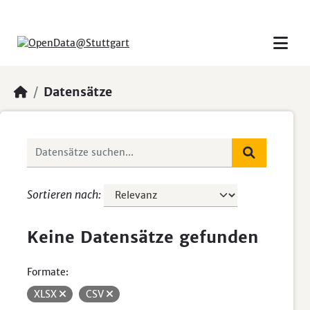
Skip to main content
Datensätze
Sortieren nach
Keine Datensätze gefunden
Formate:
XLSX
CSV