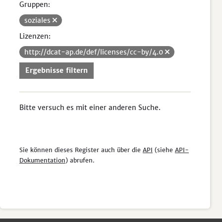
Gruppen:
soziales
Lizenzen:
http://dcat-ap.de/def/licenses/cc-by/4.0
Ergebnisse filtern
Bitte versuch es mit einer anderen Suche.
Sie können dieses Register auch über die
API
(siehe
API-
Dokumentation
) abrufen.