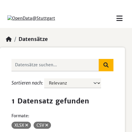
Skip to main content
Datensätze
Sortieren nach
1 Datensatz gefunden
Formate:
XLSX
CSV