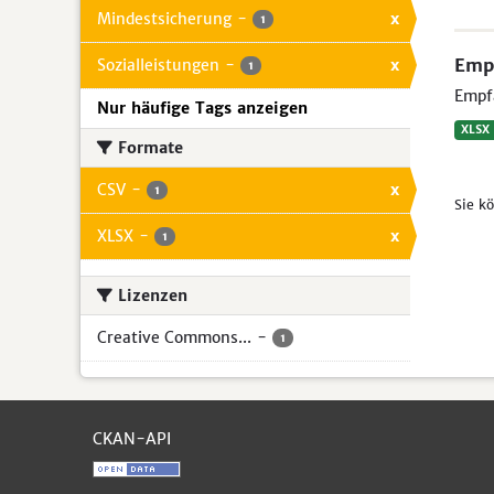
Mindestsicherung
-
x
1
Empf
Sozialleistungen
-
x
1
Empfä
Nur häufige Tags anzeigen
XLSX
Formate
CSV
-
x
1
Sie k
XLSX
-
x
1
Lizenzen
Creative Commons...
-
1
CKAN-API