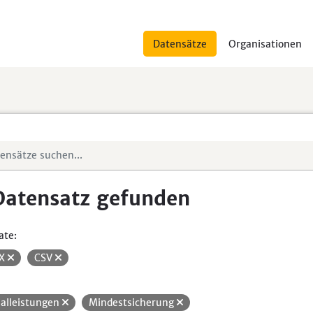
Datensätze
Organisationen
Datensatz gefunden
ate:
SX
CSV
ialleistungen
Mindestsicherung