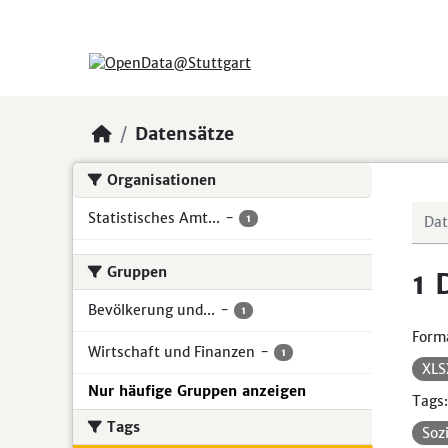
Skip to main content
Datensätze
Organisationen
Statistisches Amt...
-
1
Gruppen
1 
Bevölkerung und...
-
1
Form
Wirtschaft und Finanzen
-
1
XL
Nur häufige Gruppen anzeigen
Tags:
Tags
Soz